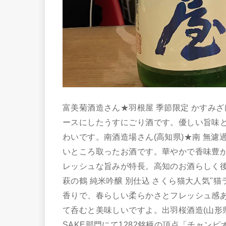
富美菊酒造さん★羽根屋 季節限定 かすみ
ースにしたうすにごり酒です。優しい旨味
わいです。南酒造場さん(高知県)★南 無濾
いところ取ったお酒です。華やかで香味豊
レッシュな旨みが特長。高知のお酒らしく後
萩の鶴 純米吟醸 別仕込 さくら猫大人気"
香りで、春らしい柔らかさとフレッシュ感
て呑むと美味しいですよ。出羽桜酒造(山形県)
SAKE部門にて1282銘柄の頂点「チャン