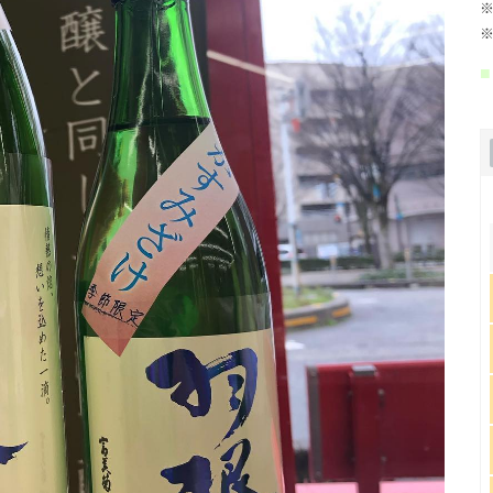
※
※
■