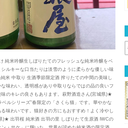
ざけ 純米吟醸生しぼりたてのフレッシュな純米吟醸をベ
とシルキーな口当たりは淡雪のように柔らかな優しい味
過純米 中取り 生酒季節限定酒 搾りたての中間の美味し
かな味わい、透明感があり中取りならではの品の良いフ
味のキレの良さもあります。萩野酒造さん(宮城県)★
猫ラベルシリーズ"春限定の「さくら猫」です。華やかな
ある味わいです。猫好きの方にもおすすめ！よく冷やし
★ 出羽桜 純米酒 出羽の里 しぼりたて生原酒 IWCの
ピオン・サケ」に輝いた、世界が認めた純米酒の限定酒。