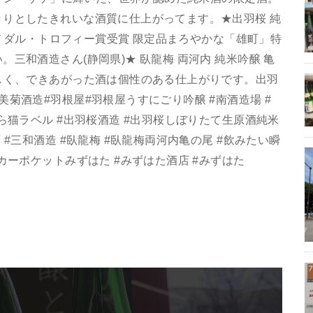
りとしたきれいな酒質に仕上がってます。★出羽桜 純
ルドメダル・トロフィー賞受賞 限定品まろやかな「雄町」特
三和酒造さん(静岡県)★ 臥龍梅 両河内 純米吟醸 亀
しく、できあがった酒は個性のある仕上がりです。出羽
菊酒造#羽根屋#羽根屋うすにごり吟醸 #南酒造場 #
ら猫ラベル #出羽桜酒造 #出羽桜しぼりたて生原酒純米
#三和酒造 #臥龍梅 #臥龍梅両河内亀の尾 #飲みたい瞬
カーポケットみずはた #みずはた酒店 #みずはた