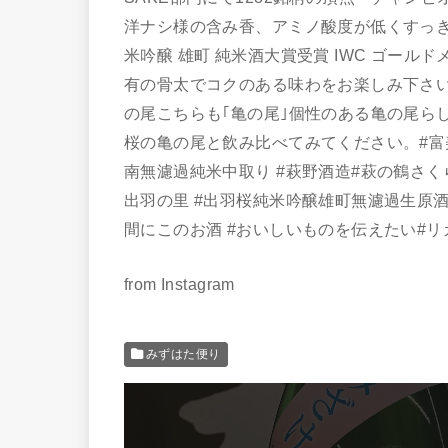
洋ナシ様の含み香、アミノ酸度が低くすっき
米吟醸 雄町 純米酒大賞受賞 IWC ゴー
有の骨太でコクのある味わをお楽しみ下さい。
の尾こちらも｢亀の尾｣個性のある亀の尾ら
桜の亀の尾と飲み比べてみてください。#富美
南無濾過純米中取り #萩野酒造#萩の鶴さく
出羽の里 #出羽桜純米吟醸雄町無濾過生原酒 
間にこのお酒 #おいしいものを伝えたい#リ
from Instagram
みずはた便り