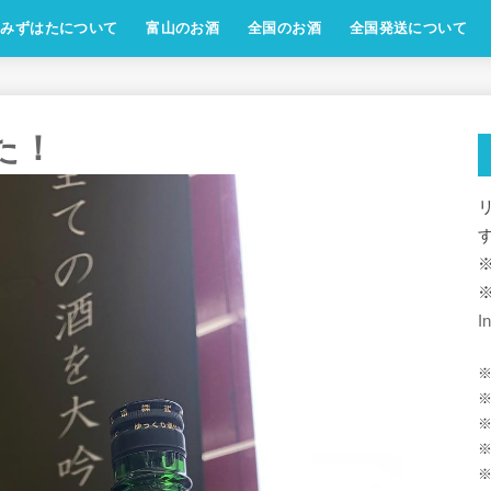
みずはたについて
富山のお酒
全国のお酒
全国発送について
した！
I
※
※
※
※