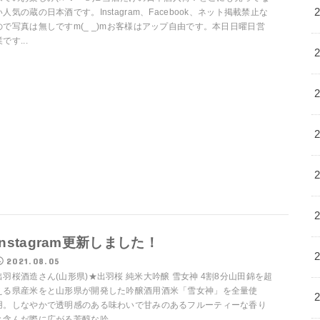
い人気の蔵の日本酒です。Instagram、Facebook、ネット掲載禁止な
ので写真は無しですm(_ _)mお客様はアップ自由です。本日日曜日営
です...
Instagram更新しました！
2021.08.05
出羽桜酒造さん(山形県)★出羽桜 純米大吟醸 雪女神 4割8分山田錦を超
える県産米をと山形県が開発した吟醸酒用酒米「雪女神」を全量使
用。しなやかで透明感のある味わいで甘みのあるフルーティーな香り
と含んだ際に広がる芳醇な吟...