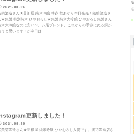
※
2021.08.26
※
若鶴酒造さん★苗加屋 純米吟醸 琳赤 秋あがり本日発売！銀盤酒造さ
■
ん★銀盤 特別純米 ひやおろし★銀盤 純米大吟醸 ひやおろし銀盤さん
純米大吟醸なのに安い〜。八尾ブレンド、これからの季節にぬる燗が
合うと思います！が今日は...
Instagram更新しました！
2021.08.20
富美菊酒造さん★羽根屋 純米吟醸 ひやおろし入荷です。渡辺酒造店さ