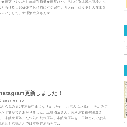
ん★蓬莱ひやおろし無濾過原酒★蓬莱ひやおろし特別純米出羽桜さん
のとろける山形好評でお盆前にすぐ完売。再入荷、残り少しの在庫を
もらいました。新澤酒造店さん★...
Instagram更新しました！
2021.08.20
おわら風の盆2年連続中止になりましたが、八尾のふた蔵が手を組みブ
レンド酒ができあがりました。玉旭酒造さん、純米原酒福鶴酒造さ
ん、本醸造原酒ふたつ蔵の純米原酒、本醸造原酒を、玉旭さんでは純
米原酒を福鶴さんでは本醸造原酒をブ...