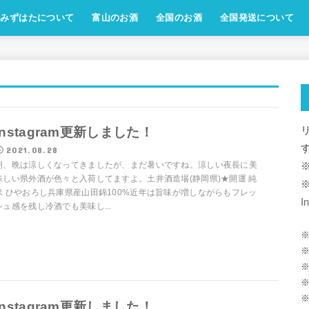
みずはたについて
富山のお酒
全国のお酒
全国発送について
Instagram更新しました！
2021.08.28
朝、晩は涼しくなってきましたが、まだ暑いですね。涼しい夜長に美
味しい県外酒が色々と入荷してますよ。土井酒造場(静岡県)★開運 純
米 ひやおろし兵庫県産山田錦100%近年は旨味が増しながらもフレッ
I
シュ感を残し冷酒でも美味し...
※
※
※
※
Instagram更新しました！