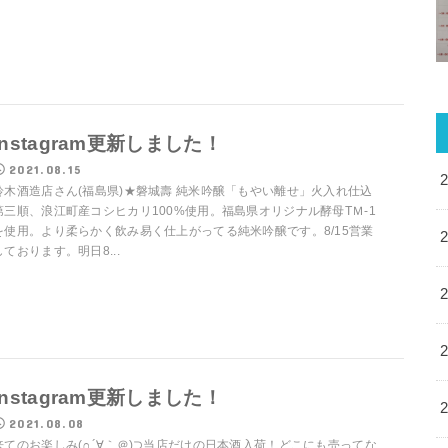
Instagram更新しました！
2021.08.15
鈴木酒造店さん(福島県)★磐城壽 純米吟醸「もやい離せ」火入れ仕込
第三順、浪江町産コシヒカリ100%使用。福島県オリジナル酵母TＭ-1
を使用。より柔らかく飲み易く仕上がってる純米吟醸です。8/15営業
しております。明日8...
Instagram更新しました！
2021.08.08
来てのお楽しみ(∩´∀｀＠)⊃当店だけの日本酒入荷！どこにも売ってな