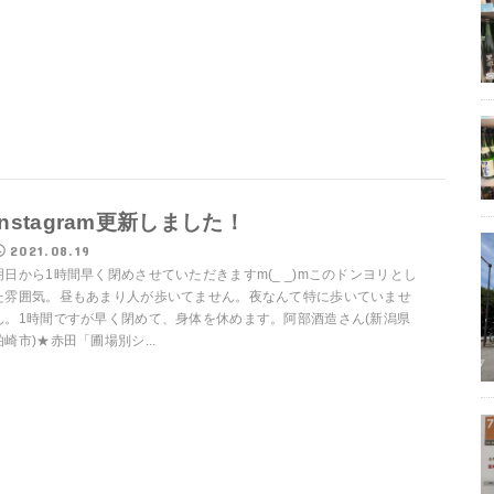
Instagram更新しました！
2021.08.19
明日から1時間早く閉めさせていただきますm(_ _)mこのドンヨリとし
た雰囲気。昼もあまり人が歩いてません。夜なんて特に歩いていませ
ん。1時間ですが早く閉めて、身体を休めます。阿部酒造さん(新潟県
柏崎市)★赤田「圃場別シ...