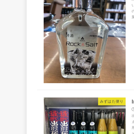
業
みずはた便り