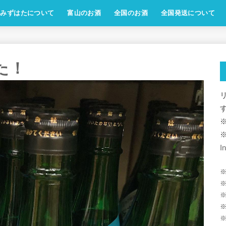
みずはたについて
富山のお酒
全国のお酒
全国発送について
した！
I
※
※
※
※