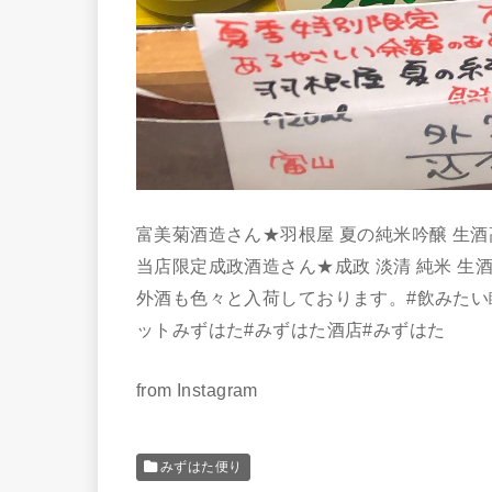
富美菊酒造さん★羽根屋 夏の純米吟醸 生酒高
当店限定成政酒造さん★成政 淡清 純米 
外酒も色々と入荷しております。#飲みたい
ットみずはた#みずはた酒店#みずはた
from Instagram
みずはた便り