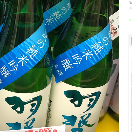
※
※
■