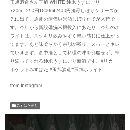
玉旭酒造さん玉旭 WHITE 純米うすにごり
720ml1250円1800ml2400円酒母しぼりシリーズが
先に出て、通常の清酒純米酒しぼりたてが入荷で
す。今年から新設備洗米機投入にあたり、今年のホ
ワイトは、スッキリ飲みやすく軽い感じに仕上がっ
てます。あと味柔らかく余韻が残り、スっーとキレ
ていきます。食中酒として料理の味を邪魔せず、寄
り添ってくれる純米うすにごり新酒です。#リカー
ポケットみずはた #玉旭酒造#玉旭ホワイト
from Instagram
みずはた便り