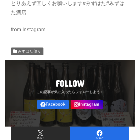
とりあえず宜しくお願いします#みずはた#みずは
た酒店
from Instagram
みずはた便り
FOLLOW
ポスト
シェア