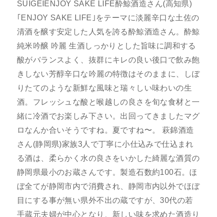
SUIGEIENJOY SAKE LIFE酔鯨酒造さん(高知県)
｢ENJOY SAKE LIFE｣をテーマに淡麗辛口な土佐の
清酒を醸す安定した人気を誇る酔鯨酒造さん。酔鯨
純米吟醸 吟麗 生酒しっかりとした旨味に調和する
酸がバランスよく、抜群にキレの良い後口で飲み飽
きしない芳醇辛口な吟麗の特徴はそのままに、しぼ
りたてのような新鮮な風味と瑞々しい味わいの生
酒。フレッシュな酸と喉越しの良さを旬な食材と一
緒に冷酒でお楽しみ下さい。出回ってきましたマグ
ロなんか合いそうですね。夏ですね〜。 萩錦酒造
さん(静岡県)家族3人で丁寧に小仕込みで仕込まれ
る酒は、柔らかく水の良さをいかした綺麗な酒質の
静岡県最小のお蔵さんです。製造石数約100石。ほ
ぼ全てが静岡市内で消費され、静岡市内以外でほぼ
目にする事が無い県外不出の蔵ですが、30代の若
手蔵元夫婦が中心となり、新しい味を求めた酒造り