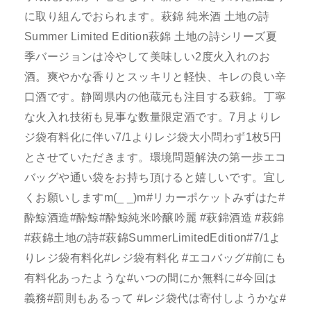
に取り組んでおられます。萩錦 純米酒 土地の詩
Summer Limited Edition萩錦 土地の詩シリーズ夏
季バージョンは冷やして美味しい2度火入れのお
酒。爽やかな香りとスッキリと軽快、キレの良い辛
口酒です。静岡県内の他蔵元も注目する萩錦。丁寧
な火入れ技術も見事な数量限定酒です。7月よりレ
ジ袋有料化に伴い7/1よりレジ袋大小問わず1枚5円
とさせていただきます。環境問題解決の第一歩エコ
バッグや通い袋をお持ち頂けると嬉しいです。宜し
くお願いしますm(_ _)m#リカーポケットみずはた#
酔鯨酒造#酔鯨#酔鯨純米吟醸吟麗 #萩錦酒造 #萩錦
#萩錦土地の詩#萩錦SummerLimitedEdition#7/1よ
りレジ袋有料化#レジ袋有料化 #エコバッグ#前にも
有料化あったような#いつの間にか無料に#今回は
義務#罰則もあるって #レジ袋代は寄付しようかな#