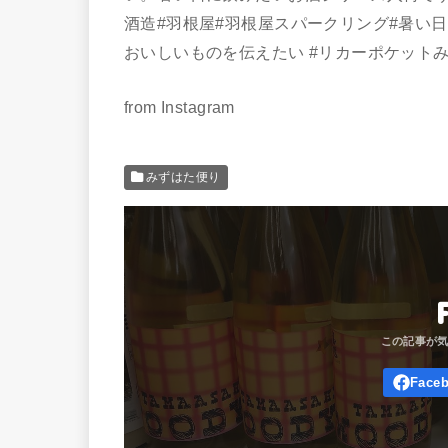
酒造#羽根屋#羽根屋スパークリング#暑い
おいしいものを伝えたい #リカーポケット
from Instagram
みずはた便り