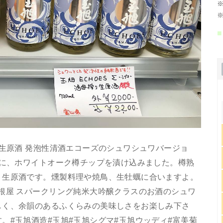
※
※
■
り生原酒 発泡性清酒エコーズのシュワシュワバージョ
ズに、ホワイトオーク樽チップを漬け込みました。樽熟
り生原酒です。燻製料理や焼鳥、生牡蠣に合いますよ。
根屋 スパークリング純米大吟醸クラスのお酒のシュワ
しく、余韻のあるふくらみの美味しさをお楽しみ下さ
。#玉旭酒造#玉旭#玉旭シグマ#玉旭ウッディ#富美菊