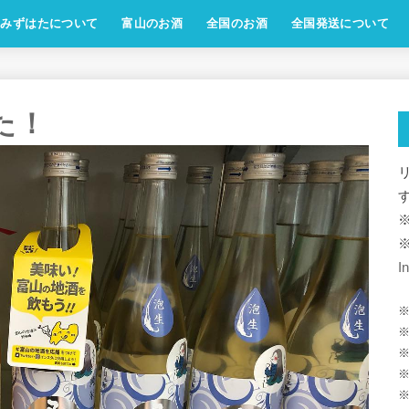
みずはたについて
富山のお酒
全国のお酒
全国発送について
した！
I
※
※
※
※