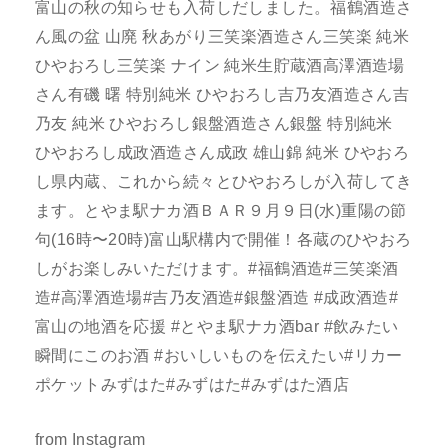
富山の秋の知らせも入荷しだしました。福鶴酒造さ
ん風の盆 山廃 秋あがり三笑楽酒造さん三笑楽 純米
ひやおろし三笑楽 ナイン 純米生貯蔵酒高澤酒造場
さん有磯 曙 特別純米 ひやおろし吉乃友酒造さん吉
乃友 純米 ひやおろし銀盤酒造さん銀盤 特別純米
ひやおろし成政酒造さん成政 雄山錦 純米 ひやおろ
し県内蔵、これから続々とひやおろしが入荷してき
ます。とやま駅ナカ酒ＢＡＲ９月９日(水)重陽の節
句(16時〜20時)富山駅構内で開催！各蔵のひやおろ
しがお楽しみいただけます。#福鶴酒造#三笑楽酒
造#高澤酒造場#吉乃友酒造#銀盤酒造 #成政酒造#
富山の地酒を応援 #とやま駅ナカ酒bar #飲みたい
瞬間にこのお酒 #おいしいものを伝えたい#リカー
ポケットみずはた#みずはた#みずはた酒店
from Instagram