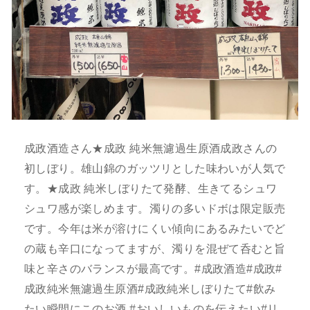
成政酒造さん★成政 純米無濾過生原酒成政さんの
初しぼり。雄山錦のガッツリとした味わいが人気で
す。★成政 純米しぼりたて発酵、生きてるシュワ
シュワ感が楽しめます。濁りの多いドボは限定販売
です。今年は米が溶けにくい傾向にあるみたいでど
の蔵も辛口になってますが、濁りを混ぜて呑むと旨
味と辛さのバランスが最高です。#成政酒造#成政#
成政純米無濾過生原酒#成政純米しぼりたて#飲み
たい瞬間にこのお酒 #おいしいものを伝えたい#リ