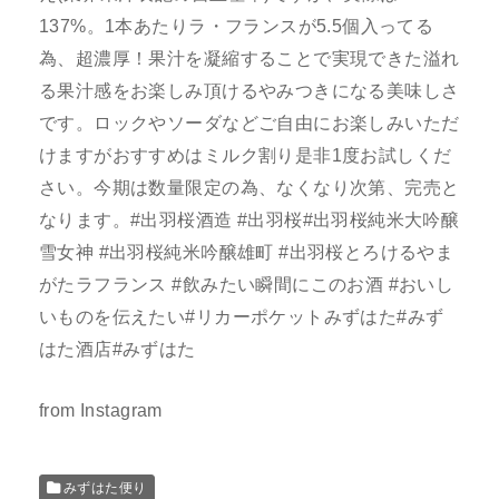
137%。1本あたりラ・フランスが5.5個入ってる
為、超濃厚！果汁を凝縮することで実現できた溢れ
る果汁感をお楽しみ頂けるやみつきになる美味しさ
です。ロックやソーダなどご自由にお楽しみいただ
けますがおすすめはミルク割り是非1度お試しくだ
さい。今期は数量限定の為、なくなり次第、完売と
なります。#出羽桜酒造 #出羽桜#出羽桜純米大吟醸
雪女神 #出羽桜純米吟醸雄町 #出羽桜とろけるやま
がたラフランス #飲みたい瞬間にこのお酒 #おいし
いものを伝えたい#リカーポケットみずはた#みず
はた酒店#みずはた
from Instagram
みずはた便り