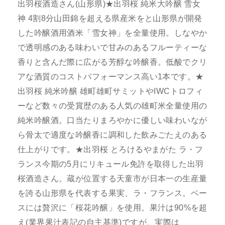
出羽桜酒造さん(山形県)★出羽桜 純米大吟醸 雪女
神 4割8分山田錦を超える県産米をと山形県が開発
した吟醸酒用酒米「雪女神」を全量使用。しなやか
で透明感のある味わいで甘みのあるフルーティーな
香りと含んだ際に広がる芳醇な吟醸香。低酸でクリ
アな酒質のコストパフォーマンス高い1本です。★
出羽桜 純米吟醸 雄町雄町サミットやIWCトロフィ
ーなど数々の受賞歴のある人気の雄町米全量使用の
純米吟醸酒。口当たりまろやかに優しい味わいなが
ら骨太で適度な吟醸香に調和した飲みごたえのある
仕上がりです。★出羽桜 とろけるやまがた ラ・フ
ランス今期の5月にリキュール免許を取得した出羽
桜酒造さん。蔵が位置する天童市が日本一の生産量
を誇る山形県を代表する果実、ラ・フランス。ベー
スには贅沢に「桜花吟醸」を使用。果汁は90%を超
え(業界果汁表記の自主基準)ですが、実際は