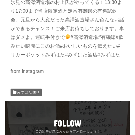
氷見の高澤酒造場の村上氏がやってくる！13:30よ
り17:00まで当店限定酒と定番有磯曙の有料試飲
会。元旦から大変だった高澤酒造場さん色んなお話
ができるチャンス！ご来店お待ちしております。車
はダメよ。運転手付きで
#高澤酒造場#有磯曙#飲
みたい瞬間にこのお酒#おいしいものを伝えたい#
リカーポケットみずはた#みずはた酒店#みずはた
from Instagram
みずはた便り
FOLLOW