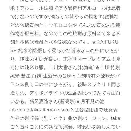
米！アルコール添加で使う醸造用アルコールは悪者
ではないのですが(酒造りの昔からの技術)廃蜜糖な
どの含糖質物とトウモロコシやでんぷん質のある農
作物が原材料。なのでこの柱焼酎は原料全て米と米
麹と本格米焼酎と水全部米なのです。★RAIFUKU
SP 純米吟醸優しく柔らかな旨味が口の中にひろが
り、後味のキレが良い、来福サマープレミアム！夏
向けの純米吟醸。上川大雪さん(北海道)★十勝 特別
純米 彗星 白麹 生酒米の旨味と白麹特有の酸味がバ
ランス良く口の中にひろがり、後味スッキリ！同じ
造りの、アケボノライトの生呑み比べてみても面白
いかも。猪又酒造さん(新潟県)★月不見の池
alternate takealternate takeとは音楽用語で既発表
作品の別収録（別テイク）曲や別バージョン。take
ごと造りごとにの異なる演奏、味わいを楽しんでい