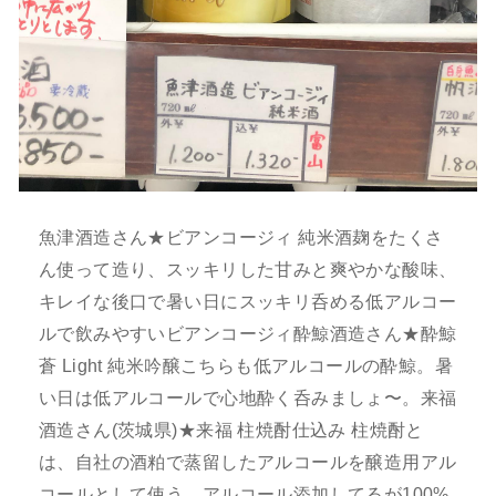
魚津酒造さん★ビアンコージィ 純米酒麹をたくさ
ん使って造り、スッキリした甘みと爽やかな酸味、
キレイな後口で暑い日にスッキリ呑める低アルコー
ルで飲みやすいビアンコージィ酔鯨酒造さん★酔鯨
蒼 Light 純米吟醸こちらも低アルコールの酔鯨。暑
い日は低アルコールで心地酔く呑みましょ〜。来福
酒造さん(茨城県)★来福 柱焼酎仕込み 柱焼酎と
は、自社の酒粕で蒸留したアルコールを醸造用アル
コールとして使う。アルコール添加してるが100%