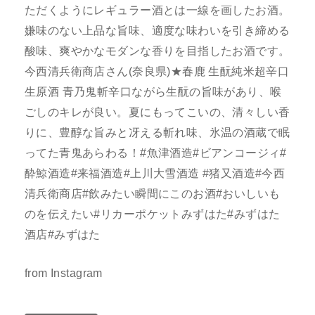
ただくようにレギュラー酒とは一線を画したお酒。
嫌味のない上品な旨味、適度な味わいを引き締める
酸味、爽やかなモダンな香りを目指したお酒です。
今西清兵衛商店さん(奈良県)★春鹿 生酛純米超辛口
生原酒 青乃鬼斬辛口ながら生酛の旨味があり、喉
ごしのキレが良い。夏にもってこいの、清々しい香
りに、豊醇な旨みと冴える斬れ味、氷温の酒蔵で眠
ってた青鬼あらわる！#魚津酒造#ビアンコージィ#
酔鯨酒造#来福酒造#上川大雪酒造 #猪又酒造#今西
清兵衛商店#飲みたい瞬間にこのお酒#おいしいも
のを伝えたい#リカーポケットみずはた#みずはた
酒店#みずはた
from Instagram