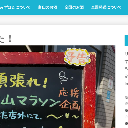
みずはたについて
富山のお酒
全国のお酒
全国発送について
した！
I
※
※
※
※