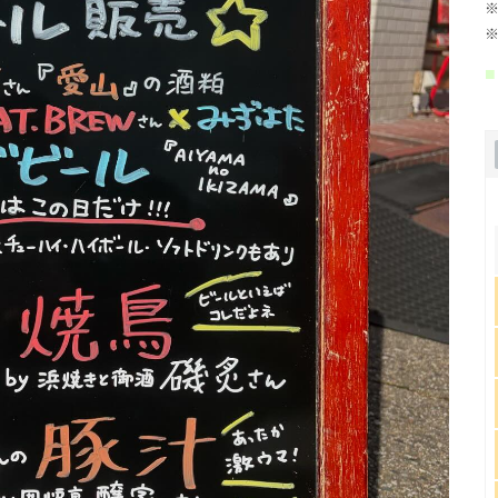
※
※
■