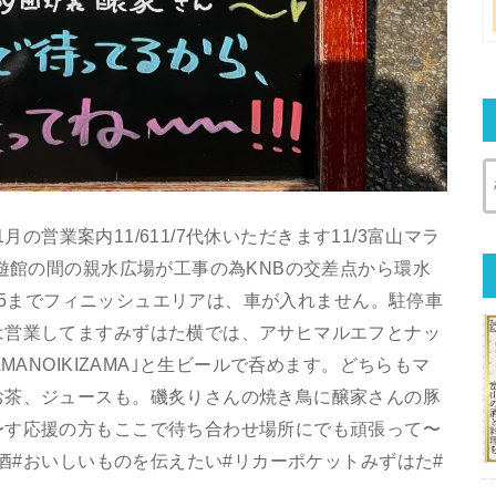
1月の営業案内11/611/7代休いただきます11/3富山マラ
自遊館の間の親水広場が工事の為KNBの交差点から環水
6:45までフィニッシュエリアは、車が入れません。駐停車
は営業してますみずはた横では、アサヒマルエフとナッ
MANOIKIZAMA｣と生ビールで呑めます。どちらもマ
お茶、ジュースも。磯炙りさんの焼き鳥に醸家さんの豚
〜す応援の方もここで待ち合わせ場所にでも頑張って〜
お酒#おいしいものを伝えたい#リカーポケットみずはた#