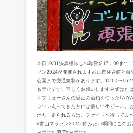
本日10/31決算棚卸しの為営業17：00まで1
ソン2024が開催されます富山市体育館と
公園まで交通規制があります。10:00〜1
も禁止です。宜しくお願いしますみずはた
トブリューさんの愛山の酒粕を使った｢AIYA
ラソン走ってきた方には優しい生ビール。
汁も！走られる方は、ファイト〜待ってま
#富山マラソン2024#飲みたい瞬間にこの
みずはた酒店#みずはた