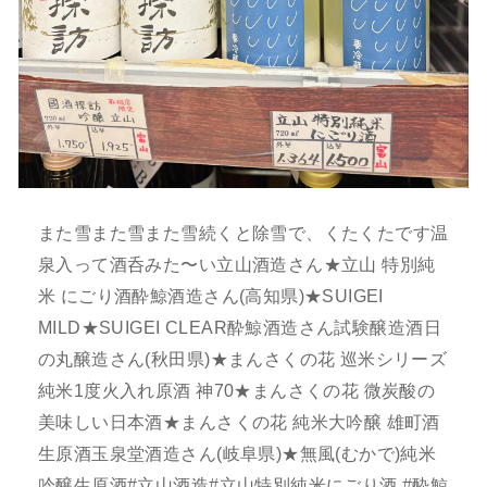
また雪また雪また雪続くと除雪で、くたくたです温
泉入って酒呑みた〜い立山酒造さん★立山 特別純
米 にごり酒酔鯨酒造さん(高知県)★SUIGEI
MILD★SUIGEI CLEAR酔鯨酒造さん試験醸造酒日
の丸醸造さん(秋田県)★まんさくの花 巡米シリーズ
純米1度火入れ原酒 神70★まんさくの花 微炭酸の
美味しい日本酒★まんさくの花 純米大吟醸 雄町酒
生原酒玉泉堂酒造さん(岐阜県)★無風(むかで)純米
吟醸生原酒#立山酒造#立山特別純米にごり酒 #酔鯨