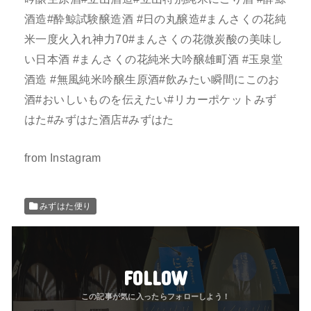
酒造#酔鯨試験醸造酒 #日の丸醸造#まんさくの花純
米一度火入れ神力70#まんさくの花微炭酸の美味し
い日本酒 #まんさくの花純米大吟醸雄町酒 #玉泉堂
酒造 #無風純米吟醸生原酒#飲みたい瞬間にこのお
酒#おいしいものを伝えたい#リカーポケットみず
はた#みずはた酒店#みずはた
from Instagram
みずはた便り
FOLLOW