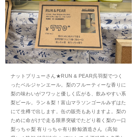
ナットブリューさん★RUN & PEAR呉羽梨でつく
ったベルジャンエール。梨のフルーティーな香りに
梨の味わいがフワッと優しく広がる、飲みやすい系
梨ビール。ラン＆梨！富山マラソンゴールみずはた
にて生樽で出します。缶の販売もありますよ。梨の
ために命がけで走る限界突破でたどり着く梨の一口
梨っちゃ梨 有りっちゃ有り酔鯨酒造さん（高知