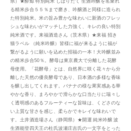
県）★酔鯨 特別純米 しぼりたて 生酒吟醸を名乗れ
る精米歩合５５％まで磨き、吟醸酒と同様に造られ
た特別純米。米の旨み豊かな味わいに新酒のフレッ
シュな味わいがマッチした力強く、キレの良い特別
純米酒です。来福酒造さん（茨木県）★来福 招き
猫ラベル （純米吟醸）皆様に福が来るように福が
繋がるように願いを込めた招福の一本！大吟醸並み
の精米歩合50％。酵母は東京農大で分離した花酵
母使用。「花酵母」とは、自然界に咲く花々から分
離した天然の優良酵母であり、日本酒の多様な香味
を醸し出してくれます。バナナの様な果実感ある華
やかな香り、まろやかで滑らかな口当たりに瑞々し
く透明感のあるフルーティーな旨味は、くどさのな
い上質な甘さを感じ、柔らかでキレイな味わいで
す。土井酒造場さん（静岡県）★開運 純米吟醸 波
生酒能登四天王の杜氏波瀬庄吉氏の一文字をとった