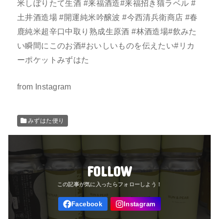
米しぼりたて生酒 #来福酒造#来福招き猫ラベル #
土井酒造場 #開運純米吟醸波 #今西清兵衛商店 #春
鹿純米超辛口中取り熟成生原酒 #林酒造場#飲みた
い瞬間にこのお酒#おいしいものを伝えたい#リカ
ーポケットみずはた
from Instagram
みずはた便り
FOLLOW