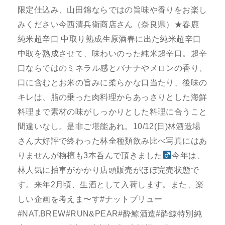
限定仕込み、山田錦ならではの旨味や香りをお楽し
みください今西清兵衛商店さん（奈良県）★春鹿
純米超辛口 中取り熟成生原酒春に出た純米超辛口
中取を熟成させて、味わいのった純米超辛口。超辛
口ならではのミネラル感とバナナやメロンの香り、
口に含むとお米の旨みに柔らかな口当たり、後味の
キレは、脂の乗った肉料理からあっさりとした海鮮
料理まで素材の味がしっかりとした料理に合うこと
間違いなし。是非ご堪能あれ。10/12(日)林酒造場
さん大好評で終わった林全種類飲み比べ写真にはあ
りませんが栴檀も3本呑んで頂きました‍
今年は、
林人気に拍車がかかり店頭販売がほぼ完売状態で
す。来年2月頃、生酒として入荷します。また、楽
しい企画を考えま〜す#ナットブリュー
#NAT.BREW#RUN&PEAR#酔鯨酒造#酔鯨特別純