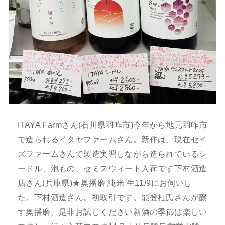
ITAYA Farmさん(石川県羽咋市)今年から地元羽咋市
で造られるイタヤファームさん。新作は、現在セイ
ズファームさんで製造実習しながら造られているシ
ードル、泡もの、セミスウィート入荷です⁡下村酒造
店さん(兵庫県)★奥播磨 純米 生11/9にお伺いし
た。下村酒造さん。初取引です。能登杜氏さんが醸
す奥播磨。是非お試しください⁡新酒の季節は楽しい