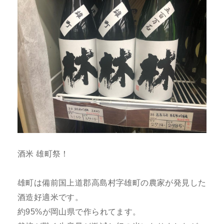
酒米 雄町祭！
雄町は備前国上道郡高島村字雄町の農家が発見した
酒造好適米です。
約95%が岡山県で作られてます。