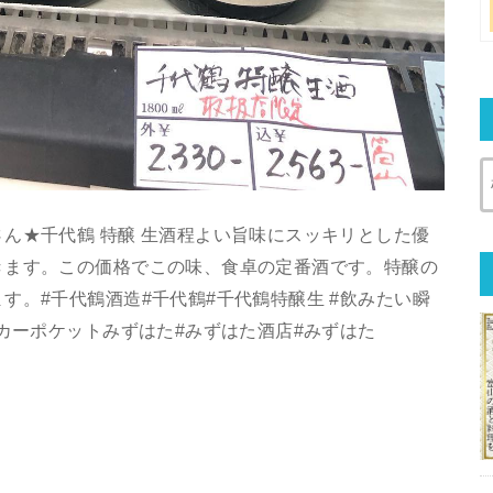
ん★千代鶴 特醸 生酒程よい旨味にスッキリとした優
きます。この価格でこの味、食卓の定番酒です。特醸の
す。#千代鶴酒造#千代鶴#千代鶴特醸生 #飲みたい瞬
リカーポケットみずはた#みずはた酒店#みずはた