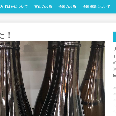
みずはたについて
富山のお酒
全国のお酒
全国発送について
した！
I
※
※
※
※