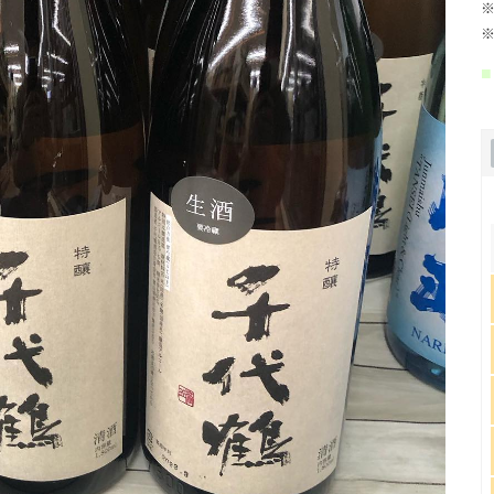
※
※
■