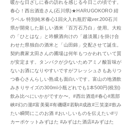
暖かな日ざしに春の訪れを感じる今日この頃です。
春心！西出酒造さん(石川県)★HARUGOKORO 紺
ラベル 特別純米春心1回火入れ瓶貯蔵ver.200石川
県が開発した新しい酒米「百万石乃白」使用。大粒
の「ひとはな」と吟醸酒向けの「越淡麗｣を掛け合
わせた県独自の酒米と「山田錦」交配させて誕生。
契約農家太田さんの圃場は何年もつかわれていて質
が安定ます。タンパクが少ないためアミノ酸旨味が
ないお酒になりやすいですがフレッシュさもありつ
つ春心さんらしい熟成も面白いです。富山の地酒飲
みきりサイズの300ml小瓶どれでも1本500円(税別)
飲み比べにいかがですか〜。#西出酒造#春心#黒部
峡#幻の瀧#富美菊#有磯曙#若駒#成政#三笑楽#飲み
たい瞬間にこのお酒 #おいしいものを伝えたい#リ
カーポケットみずはた #みずはた酒店#みずはた