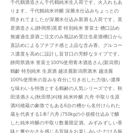
千代鶴酒造さん千代鶴純米生入荷です。火入れもあ
ります。千代鶴純米吟醸 深層水仕込みちょっとの
間きれてましたが深層水仕込み新酒も入荷です。英
君酒造さん(静岡県)英君 特別純米 誉富士 槽口詰め
無濾過生原酒ご注文のみ瓶詰め受注生産酒槽口から
直詰めによるプチプチ感と上品な含み香。グルコー
ス濃度を高めに設計し旨甘口の芳醇なタイプです。
静岡県酒米 誉富士100%使用青木酒造さん(新潟県)
鶴齡 特別純米 生原酒 越淡麗新潟県酒米 越淡麗
100%使用米の旨みを存分に引き出した力強い濃厚
な味わいを特徴とする鶴齢の人気シリーズです。秋
田清酒さん(秋田県)刈穂 純米吟醸 六舟 中取り生原
酒刈穂蔵の象徴でもある6台の槽から名付けられた
蔵を代表する1本｢六舟｣750kgの小規模仕込みで醸
した純米吟醸の中取り数量限定酒。みずみずしい香
味と爽やかさを感じる旨味をお楽しみいただける毎