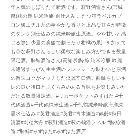
年人気のしぼりたて新酒です。萩野酒造さん(宮城
県)萩の鶴 純米吟醸 別仕込み こたつ猫ラベルカプ
ロン酸エチル系の華やかな香りと上品な甘さが特徴
のタンク別仕込みの純米吟醸生原酒。やや甘いと感
じる際は少量の炭酸で割ったり柑橘の果汁を加えて
も◎な萩野さんらしい柔軟な楽しみ方ができる数量
限定酒。酔鯨酒造さん(高知県)酔鯨 純米吟醸 吟麗
未濾過すっぴん生生酒のフレッシュな味わいと原酒
の旨味コクがマッチした淡麗辛口酒。酔鯨らしいキ
レの良い後口とふくらみのある旨味をお楽しみいた
だける数量限定酒。#リカーポケットみずはた #千
代鶴酒造#千代鶴純米生酒 #千代鶴純米吟醸海洋深
層水仕込み #英君酒造#英君#青木酒造#鶴齡#秋田
清酒#刈穂六舟 #萩野酒造#萩の鶴猫ラベル #酔鯨酒
造 #酔鯨#みずはた#みずはた酒店