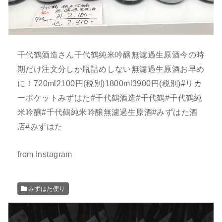
千代鶴酒造さん千代鶴純米吟醸無濾過生原酒今の時
期だけ注文分しか瓶詰めしない無濾過生原酒お早め
に！720ml2100円(税別)1800ml3900円(税別)#リカ
ーポケットみずはた#千代鶴酒造#千代鶴#千代鶴純
米吟醸#千代鶴純米吟醸無濾過生原酒#みずはた酒
店#みずはた
from Instagram
みずはた便り