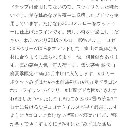
ドチップは使用してないので、スッキリとした味わ
いです。星を眺めながら夜中に収穫したブドウを使
用しています。たけなわ2018メルローをウッディ
ーに仕上げたワインです。楽しい時をお過ごしくだ
さい。ねこかぶり2019メルロー60%メルローロゼ
30%ベリーA10%をブレンドして、富山の新鮮な食
材に合うように造られてます。他、何種類かありま
す。雪の茅舎人気で再入荷です。雪の茅舎 秘伝山
廃夏季限定生酒は5月中頃に入荷します。#リカー
ポケットみずはた#本田商店#龍力#龍力夏ドラゴン
#ホーライサンワイナリー#山藤ブドウ園#ときわす
れ#ほしあつめ#たけなわ#ねこかぶり#雪の茅舎#コ
ロナに負けるな #コロナウイルスが早く終息します
ように #コロナに負けない #富山の薬#アビガン#薬
が早くできますように #みずはた#みずはた酒店