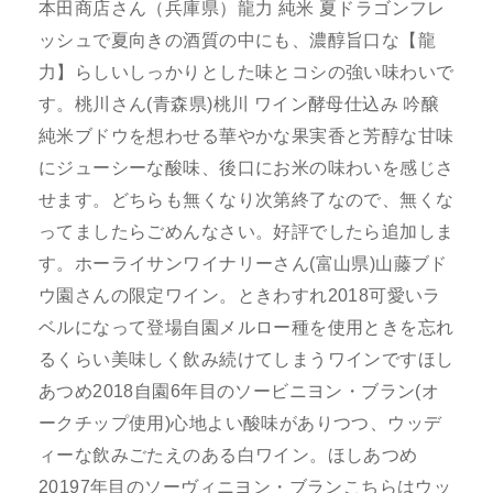
本田商店さん（兵庫県）龍力 純米 夏ドラゴンフレ
ッシュで夏向きの酒質の中にも、濃醇旨口な【龍
力】らしいしっかりとした味とコシの強い味わいで
す。桃川さん(青森県)桃川 ワイン酵母仕込み 吟醸
純米ブドウを想わせる華やかな果実香と芳醇な甘味
にジューシーな酸味、後口にお米の味わいを感じさ
せます。どちらも無くなり次第終了なので、無くな
ってましたらごめんなさい。好評でしたら追加しま
す。ホーライサンワイナリーさん(富山県)山藤ブド
ウ園さんの限定ワイン。ときわすれ2018可愛いラ
ベルになって登場自園メルロー種を使用ときを忘れ
るくらい美味しく飲み続けてしまうワインですほし
あつめ2018自園6年目のソービニヨン・ブラン(オ
ークチップ使用)心地よい酸味がありつつ、ウッデ
ィーな飲みごたえのある白ワイン。ほしあつめ
20197年目のソーヴィニヨン・ブランこちらはウッ