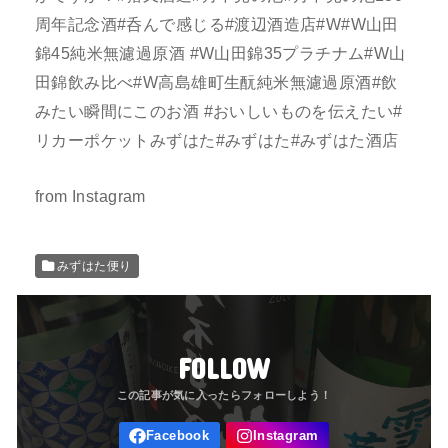
周年記念酒#呑んで感じる#渡辺酒造店#W#W山田
錦45純米無濾過原酒 #W山田錦35プラチナム#W山
田錦飲み比べ#W高島雄町生酛純米無濾過原酒#飲
みたい瞬間にこのお酒 #おいしいものを伝えたい#
リカーポケットみずはた#みずはた#みずはた酒店
from Instagram
みずはた便り
FOLLOW