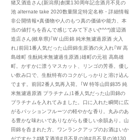
猪又酒造さん(新潟県)創業130周年記念酒月不見の
池 alternate take 2020数量限定特定名称・詳細情報
非公開情報×真価物や人のもつ真の価値や能力、本
当の値打ちを呑んで感じてみて下さい(*^^*)渡辺酒
造店さん(岐阜県)｢W 山田錦 純米無濾過原酒 火入
れ｣前回1番人気だった山田錦生原酒の火入れ｢W 高
島雄町 生酛純米無濾過生原酒｣雄町の元祖 高島雄
町。かすかに漂うマスカット、リンゴの芳香。優し
い飲み口で、生酛特有のコクがしっかりと溶け込ん
でます。前回2番人気再入荷。｢W 特等山田錦35 純
米無濾過原酒 プラチナム｣1番人気だった山田錦の
プラチナムを入れてみました。口に入れた瞬間に広
がるパッションフルーツの軽やかな香り。丸みのあ
る豊かな味わいでありながらも優しい余韻あり。山
田錦を呑まれた方、ワンランクアップのお酒はいか
がですか？#猪又酒造#月不見の池#月不見の池130