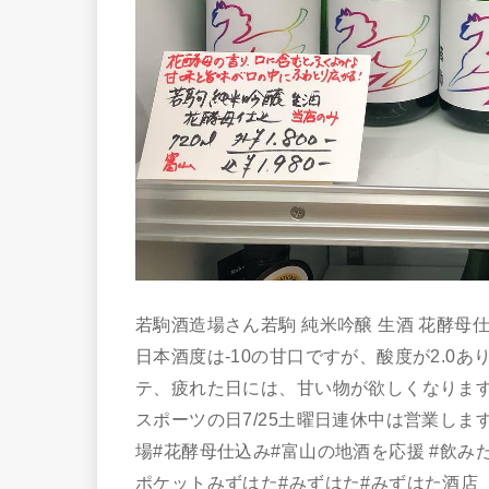
若駒酒造場さん若駒 純米吟醸 生酒 花酵母
日本酒度は-10の甘口ですが、酸度が2.
テ、疲れた日には、甘い物が欲しくなりますよね
スポーツの日7/25土曜日連休中は営業します。
場#花酵母仕込み#富山の地酒を応援 #飲み
ポケットみずはた#みずはた#みずはた酒店