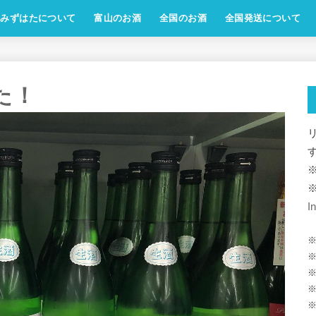
みずはたについて
富山のお酒
全国のお酒
全国発送について
した！
I
※
※
※
※