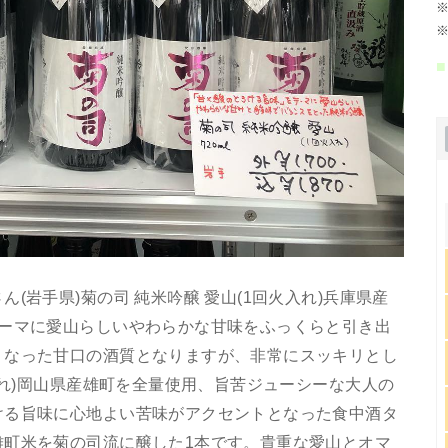
※
※
■
(岩手県)菊の司 純米吟醸 愛山(1回火入れ)兵庫県産
テーマに愛山らしいやわらかな甘味をふっくらと引き出
くなった甘口の酒質となりますが、非常にスッキリとし
入れ)岡山県産雄町を全量使用、旨苦ジューシーな大人の
ける旨味に心地よい苦味がアクセントとなった食中酒タ
雄町米を菊の司流に醸した1本です。貴重な愛山とオマ