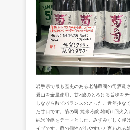
岩手県で最も歴史のある老舗蔵菊の司酒造さん
愛山を全量使用、甘×酸のとろける旨味を
しながら酸でバランスのとった、近年少な
た甘口です。菊の司 純米吟醸 雄町(1回火
純米吟醸をテーマとした、みずみずしく弾
イプです。蔵の個性が出やすいと言われる