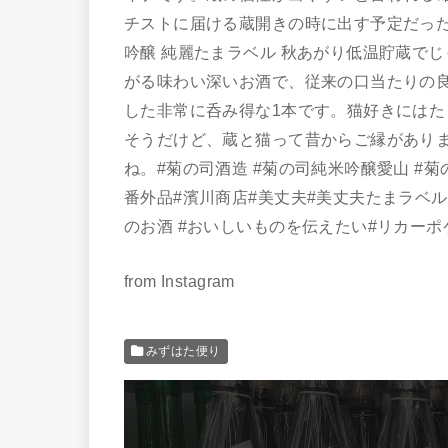
チストに届ける蔵開きの時に出す予定だった
吟醸 純麗たまラベル 秋あがり低温貯蔵で
がる味わい深いお酒で、従来の口当たりの
した非常に呑み得な1本です。猫好きにはたまらないラベ
そうだけど、蔵と猫って昔からご縁があり
ね。#菊の司酒造 #菊の司純米吟醸愛山 #
番外品#濱川商店#美丈夫#美丈夫たまラベル
のお酒 #おいしいものを伝えたい#リカーポ
from Instagram
みずはた便り