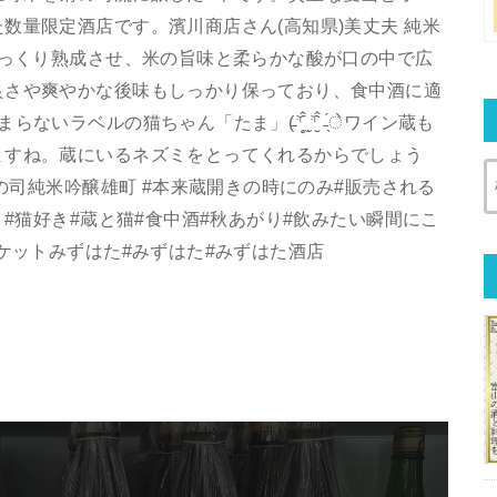
数量限定酒店です。濱川商店さん(高知県)美丈夫 純米
じっくり熟成させ、米の旨味と柔らかな酸が口の中で広
良さや爽やかな後味もしっかり保っており、食中酒に適
ルの猫ちゃん「たま」(̵⸅̥᷇̂ ̫̖⸅̮᷆̂ ˗̖́ेワイン蔵も
ますね。蔵にいるネズミをとってくれるからでしょう
菊の司純米吟醸雄町 #本来蔵開きの時にのみ#販売される
 #猫好き#蔵と猫#食中酒#秋あがり#飲みたい瞬間にこ
ケットみずはた#みずはた#みずはた酒店