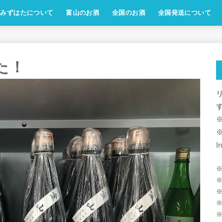
みずはたについて
富山のお酒
全国のお酒
全国発送について
した！
I
※
※
※
※