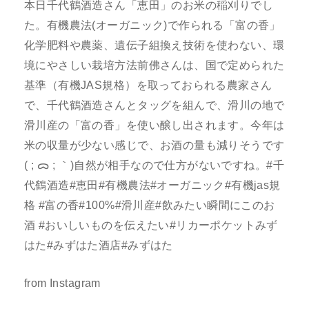
本日千代鶴酒造さん「恵田」のお米の稲刈りでし
た。有機農法(オーガニック)で作られる「富の香」
化学肥料や農薬、遺伝子組換え技術を使わない、環
境にやさしい栽培方法前佛さんは、国で定められた
基準（有機JAS規格）を取っておられる農家さん
で、千代鶴酒造さんとタッグを組んで、滑川の地で
滑川産の「富の香」を使い醸し出されます。今年は
米の収量が少ない感じで、お酒の量も減りそうです
( ; ᯅ ; ｀)自然が相手なので仕方がないですね。#千
代鶴酒造#恵田#有機農法#オーガニック#有機jas規
格 #富の香#100%#滑川産#飲みたい瞬間にこのお
酒 #おいしいものを伝えたい#リカーポケットみず
はた#みずはた酒店#みずはた
from Instagram