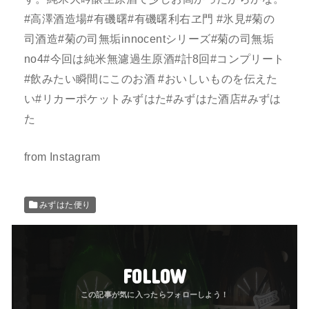
#高澤酒造場#有磯曙#有磯曙利右ヱ門 #氷見#菊の
司酒造#菊の司無垢innocentシリーズ#菊の司無垢
no4#今回は純米無濾過生原酒#計8回#コンプリート
#飲みたい瞬間にこのお酒 #おいしいものを伝えた
い#リカーポケットみずはた#みずはた酒店#みずは
た
from Instagram
みずはた便り
FOLLOW