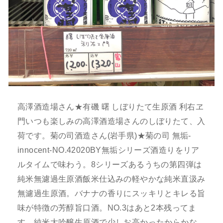
高澤酒造場さん★有磯 曙 しぼりたて生原酒 利右ヱ
門いつも楽しみの高澤酒造場さんのしぼりたて、入
荷です。菊の司酒造さん(岩手県)★菊の司 無垢-
innocent-NO.42020BY無垢シリーズ酒造りをリア
ルタイムで味わう。8シリーズあるうちの第四弾は
純米無濾過生原酒飯米仕込みの軽やかな純米直汲み
無濾過生原酒。バナナの香りにスッキリとキレる旨
味が特徴の芳醇旨口酒。NO.3はあと2本残ってま
す。純米大吟醸生原酒で少しお高かったからかな。