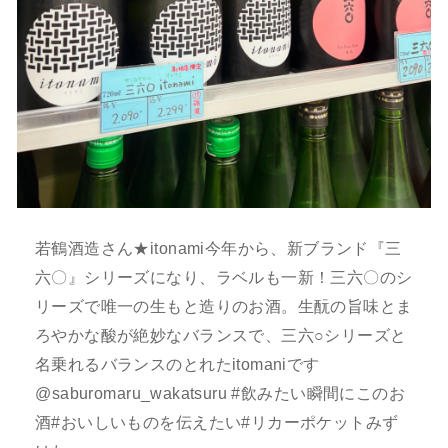
若鶴酒造さん★itonami今年から、新ブランド『三
六〇』シリーズになり、ラベルも一新！三六〇のシ
リーズで唯一の生もと造りのお酒。生酛の旨味とま
ろやかな酸が絶妙なバランスで、三六○シリーズと
名乗れるバランスのとれたitomaniです
⁡@saburomaru_wakatsuru #飲みたい瞬間にこのお
酒#おいしいものを伝えたい#リカーポケットみず