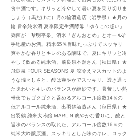
食中酒です。キリッと冷やして暑い夏を乗り切りま
しょう（馬だけに）月の輪酒造店（岩手県）★月の
輪 旨辛純米酒 夏季限定生酒酵母「ゆうこの想い」
麹菌が「黎明平泉」酒米「ぎんおとめ」とオール岩
手地産のお酒。精米65％旨味たっぷりでスッキリ
爽やかな香りとキレのある酸味で、夏にキリッと冷
やして飲める純米酒。飛良泉本舗さん（秋田県）★
飛良泉 FOUR SEASONS 夏 涼冷えマスカットのよ
うな瑞々しさと、酸は爽やかでスッキリ、透き通っ
た味わいとキレのバランスが絶妙です。暑苦しい熱
帯夜でもゴクゴクと呑めるアルコール度数14％の
低アルコール純米酒。出羽鶴酒造さん（秋田県）★
出羽鶴 純米大吟醸 MARLIN 爽やかな香りに、酸と
旨味のバランスの取れた、アルコール度数16％の
純米大吟醸原酒。スッキリとした味のキレ、ロック