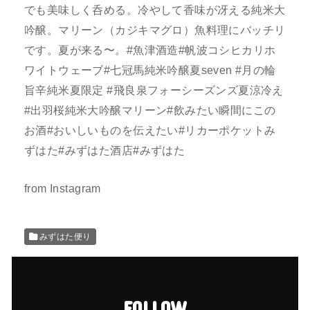
でも美味しく呑める。冷やして香味が冴える純米大
吟醸。マリーン（カジキマグロ）魚料理にバッチリ
です。夏が来る〜。#魚津酒造#帆波コシヒカリホ
ワイトウェーブ#七冠馬純米吟醸夏seven #月の輪
旨辛純米夏限定 #飛良泉フォーシーズンズ夏涼冷え
#出羽桜純米大吟醸マリーン#飲みたい瞬間にこの
お酒#おいしいものを伝えたい#リカーポケットみ
ずはた#みずはた酒店#みずはた
from Instagram
みずはた便り
FOLLOW