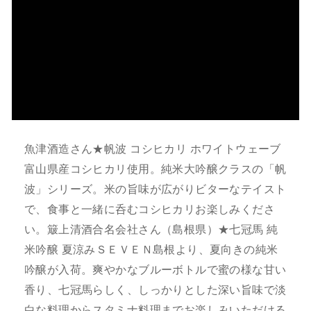
魚津酒造さん★帆波 コシヒカリ ホワイトウェーブ
富山県産コシヒカリ使用。純米大吟醸クラスの「帆
波」シリーズ。米の旨味が広がりビターなテイスト
で、食事と一緒に呑むコシヒカリお楽しみくださ
い。簸上清酒合名会社さん（島根県）★七冠馬 純
米吟醸 夏涼みＳＥＶＥＮ島根より、夏向きの純米
吟醸が入荷。爽やかなブルーボトルで蜜の様な甘い
香り、七冠馬らしく、しっかりとした深い旨味で淡
白な料理からスタミナ料理までお楽しみいただける