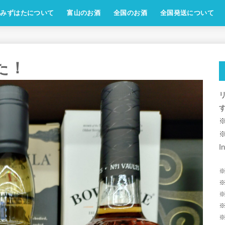
みずはたについて
富山のお酒
全国のお酒
全国発送について
した！
I
※
※
※
※