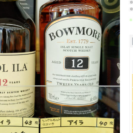
※
※
■