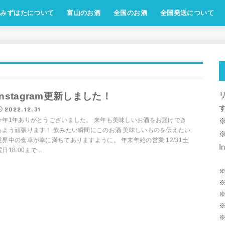
みずはたについて
富山のお酒
全国のお酒
全国発送について
Instagram更新しました！
2022.12.31
今年1年ありがとうございました。 来年も美味しいお酒をお届けでき
るよう頑張ります！ 飲みたい瞬間にこのお酒 美味しいものを伝えたい
世界中の食卓が幸に満ちてありますように。 年末年始の営業 12/31土
I
日18:00まで...
※
※
※
※