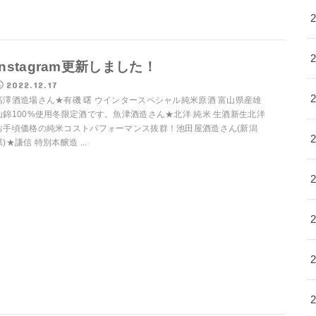
Instagram更新しました！
2022.12.17
高澤酒造場さん★有磯 曙 ウインタースペシャル純米原酒 富山県産雄
山錦100%使用冬限定酒です。魚津酒造さん★北洋 純米 生酒新生北洋
お手頃価格の純米コストパフォーマンス抜群！池田屋酒造さん(新潟
県)★謙信 特別本醸造 ...