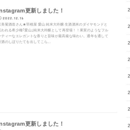
Instagram更新しました！
2022.12.16
富美菊酒造さん★羽根屋 愛山 純米大吟醸 生酒酒米のダイヤモンドと
言われる希少種｢愛山｣純米大吟醸として再登場！！果実のようなフル
ーティーなエレガントな香りと旨味が最高級な味わい。通年を通して
新酒のしぼりたてを出してこら...
Instagram更新しました！