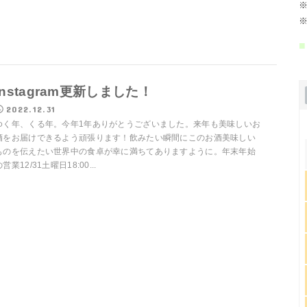
※
※
■
Instagram更新しました！
2022.12.31
ゆく年、くる年。今年1年ありがとうございました。来年も美味しいお
酒をお届けできるよう頑張ります！飲みたい瞬間にこのお酒美味しい
ものを伝えたい世界中の食卓が幸に満ちてありますように。年末年始
営業12/31土曜日18:00...