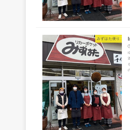
みずはた便り
の