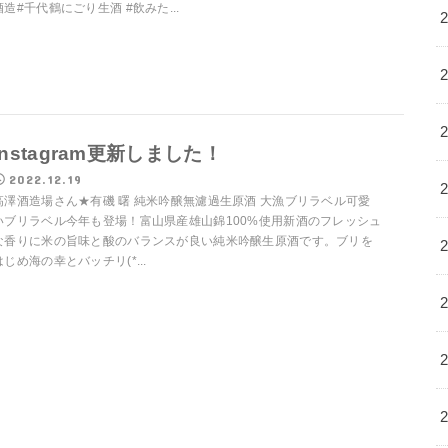
酒造#千代鶴にごり生酒 #飲みた...
Instagram更新しました！
2022.12.19
高澤酒造場さん★有磯 曙 純米吟醸無濾過生原酒 大漁ブリラベル可愛
いブリラベル今年も登場！富山県産雄山錦100%使用新酒のフレッシュ
な香りに米の旨味と酸のバランスが良い純米吟醸生原酒です。ブリを
はじめ海の幸とバッチリ(*...