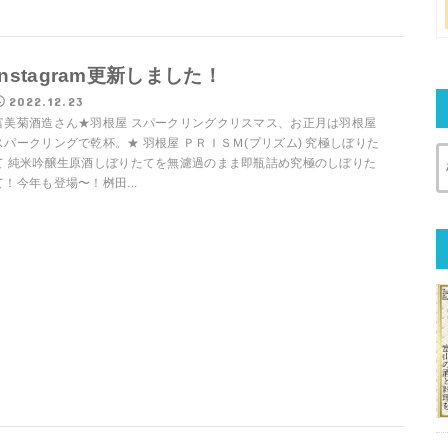
Instagram更新しました！
2022.12.23
富美菊酒造さん★羽根屋 スパークリングクリスマス、お正月は羽根屋
スパークリングで乾杯。★ 羽根屋 ＰＲＩＳＭ(プリズム) 究極しぼりた
て 純米吟醸生原酒しぼりたてを無濾過のまま即瓶詰め究極のしぼりた
て！今年も登場〜！桝田...