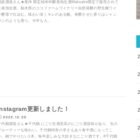
成政酒造さん★尾仲 限定純米吟醸発泡生酒Makuake限定で販売されて
た発泡生酒。栃木県のココファームワイナリー自然発酵の野生種ワイ
ン酵母で仕込む。味わい深くキレのある酸。発酵させた香りはシャン
パンのような香り。今年も入...
Instagram更新しました！
2022.12.20
千代鶴酒造さん★千代鶴 にごり生酒至高のにごり酒旨味があり、生の
フルーティーな味わい。千代鶴特有の辛さもあり食中酒にもってこ
い。鍋でやりたい1本。毎年楽しみな大好きなにごり酒です。#千代鶴